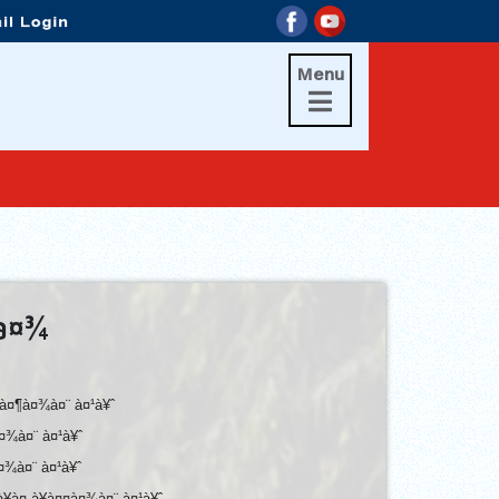
Menu

à¤¾
à¤¶à¤¾à¤¨ à¤¹à¥ˆ
¤¾à¤¨ à¤¹à¥ˆ
¤¾à¤¨ à¤¹à¥ˆ
¥à¤¸à¥à¤¤à¤¾à¤¨ à¤¹à¥ˆ