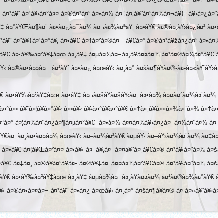
® à¤¹à¥ˆ à¤¹à¥›à¤°à¤¤ à¤®à¤¹à¤² à¤•à¤¾ à¤‡à¤‚à¥˜à¤²à¤¾à¤¬à¥‡ -à¥›à¤¿à¤¨
à¥‡ à¤°à¥Œà¤¶à¤¨ à¤•à¤¿à¤¯à¤¾ à¤¬à¤¾à¤ªà¥‚ à¤•à¥€ à¤®à¤‚à¥›à¤¿à¤² à¤
NCE
¤¹à¥ˆ à¤¨à¥‡à¤¹à¤°à¥‚ à¤•à¥€ à¤†à¤²à¤®à¤—à¥€à¤° à¤®à¤¹à¥žà¤¿à¤² à¤•à
à¥€ à¤•à¥‰à¤²à¥‡à¤œ à¤¸à¥‡ à¤µà¤¾à¤¬à¤¸à¥à¤¤à¤¾ à¤¹à¤®à¤¾à¤°à¥€ à
¥‹ à¤®à¤•à¤¤à¤¬ à¤¹à¥ˆ à¤•à¤¿ à¤œà¥‹ à¤¸à¤° à¤šà¤¶à¥à¤®-à¤-à¤«à¥ˆà¥›à
€ à¤•à¥‰à¤²à¥‡à¤œ à¤•à¥‡ à¤¬à¤šà¥à¤šà¥‹à¤‚ à¤•à¤¾ à¤¤à¤°à¤¾à¤¨à¤¾ à
TES
¤°à¤• à¥˜à¤¦à¥à¤°à¥‹ à¤•à¥‹ à¥›à¤°à¥à¤°à¥€ à¤†à¤¸à¥à¤¤à¤¾à¤¨à¤¾ à¤‡à¤
LY
¤ªà¤° à¤¦à¤¾à¤¨à¤¿à¤¶à¤µà¤°à¥€ à¤•à¤¾ à¤¤à¤¾à¥›à¤¿à¤¯à¤¾à¤¨à¤¾ à¤‡à
¹à¥€à¤‚ à¤¸à¤•à¤¤à¤¾ à¤œà¥‹ à¤–à¤¾à¤²à¥€ à¤µà¥‹ à¤–à¥›à¤¾à¤¨à¤¾ à¤‡à¤²
 à¤•à¥€ à¤¦à¥Œà¤²à¤¤ à¤•à¥‹ à¤¯à¥‚à¤ à¤¤à¥˜à¤¸à¥€à¤® à¤¹à¥‹à¤¨à¤¾ à¤
UTION ON
à¥€ à¤‡à¤¸ à¤®à¥à¤²à¥à¤• à¤®à¥‡à¤‚ à¤¤à¤¾à¤²à¥€à¤® à¤¹à¥‹à¤¨à¤¾ à¤
à¥€ à¤•à¥‰à¤²à¥‡à¤œ à¤¸à¥‡ à¤µà¤¾à¤¬à¤¸à¥à¤¤à¤¾ à¤¹à¤®à¤¾à¤°à¥€ à
¥‹ à¤®à¤•à¤¤à¤¬ à¤¹à¥ˆ à¤•à¤¿ à¤œà¥‹ à¤¸à¤° à¤šà¤¶à¥à¤®-à¤-à¤«à¥ˆà¥›à
ELEBRATE