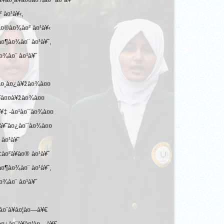
 à¤¹à¥‹,
à¤®à¤¾à¤² à¤¹à¥‹
¤¶à¤¾à¤¨ à¤¹à¥ˆ,
¤¾à¤¨ à¤¹à¥ˆ
 à¤¸à¤¿à¥žà¤¾à¤¤
à¥à¤¤à¥žà¤¾à¤¤
à¥‡ -à¤¹à¤¯à¤¾à¤¤
¾à¥˜à¤¿à¤¯à¤¾à¤¤
 à¤¹à¥ˆ
¤²à¥à¤® à¤¹à¥ˆ
¤¶à¤¾à¤¨ à¤¹à¥ˆ,
¤¾à¤¨ à¤¹à¥ˆ
à¤¨à¥à¤¦à¤—à¥€
à¤¿à¤¨à¥à¤¦à¤—à¥€