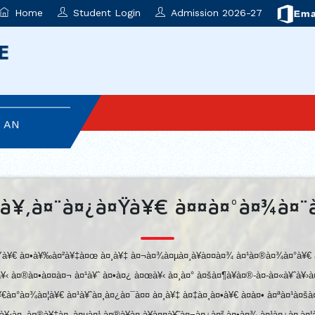
Home
Student Login
Admission 2026-27
T AD ASTRA
 AN
NVESTITURE
¯à¥‚à¤¨à¤¿à¤Ÿà¥€ à¤¤à¤°à¤¾à¤¨
ON
SEMBLY
Ÿà¥€ à¤•à¥‰à¤²à¥‡à¤œ à¤¸à¥‡ à¤¬à¤¾à¤µà¤¸à¥à¤¤à¤¾ à¤¹à¤®à¤¾à¤°à¥€ 
: AN
¥‹ à¤®à¤•à¤¤à¤¬ à¤¹à¥ˆ à¤•à¤¿ à¤œà¥‹ à¤¸à¤° à¤šà¤¶à¥à¤®-à¤-à¤«à¥ˆà¥›à
€à¤°à¤¾à¤¦à¥€ à¤¹à¥ˆà¤¸à¤¿à¤¯à¤¤ à¤¸à¥‡ à¤‡à¤¸à¤•à¥€ à¤à¤• à¤ªà¤¹à¤šà
¥‹à¤‚ à¤®à¥‡à¤‚ à¤µà¤¹ à¤®à¥à¤¸à¥à¤¤à¥˜à¤¬à¤¿à¤² à¤•à¤¾ à¤¹à¤¿à¤‚à¤¦à