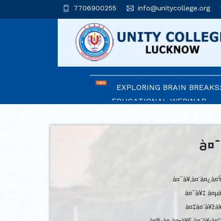
7706900255
info@unitycollege.org
AFFLUENCE 2026
UNITIANS WIN LAURELS A
2026
EXPLORING BRAIN BREAKS:
EDUCATIONAL WEBINAR
LEADERSHIP IN ACTION: I
CEREMONY 2026
à¤
ARM WRESTLING CHAMPI
HONOURED IN MORNING AS
à¤¯à¥‚à¤¨à¤¿à¤
REIMAGINING LITERATURE
à¤¯à¥‡ à¤µà
INSIGHTFUL WORKSHOP
à¤‡à¤¨à¥žà¥
à¤‰à¤¸à¤•à¥€ à¤¨à¥›à¤°à