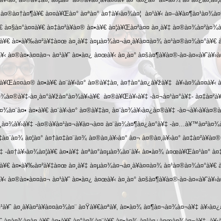
 &
à¤®à¤†à¤¶à¥€ à¤¤à¥Œà¤° à¤ªà¤° à¤†à¥›à¤¾à¤¦ à¤¹à¥‹ à¤–à¥à¤¶à¤¹à¤¾à¤²
 à¤§à¤°à¤¤à¥€ à¤‡à¤²à¥à¤® à¤•à¥€ à¤¦à¥Œà¤²à¤¤ à¤¸à¥‡ à¤®à¤¾à¤²à¤¾
à¥€ à¤•à¥‰à¤²à¥‡à¤œ à¤¸à¥‡ à¤µà¤¾à¤¬à¤¸à¥à¤¤à¤¾ à¤¹à¤®à¤¾à¤°à¥€ à
TIVAL
¥‹ à¤®à¤•à¤¤à¤¬ à¤¹à¥ˆ à¤•à¤¿ à¤œà¥‹ à¤¸à¤° à¤šà¤¶à¥à¤®-à¤-à¤«à¥ˆà¥›à
BRATION
—à¥Œà¤¤à¤® à¤•à¥€ à¤¨à¥›à¤° à¤®à¥‡à¤‚ à¤†à¤°à¤¿à¥žà¥‡ à¥›à¤¾à¤¤à¥‹
¤¾à¤®à¥‡-à¤¸à¤°à¥žà¤°à¤¾à¥›à¥€ à¤®à¥Œà¥›à¥‡ -à¤¬à¤¹à¤°à¥‡- à¤‡à¤²
NKING
à¤¾à¤¨à¤• à¤•à¥€ à¤¨à¥›à¤° à¤®à¥‡à¤‚ à¤¨à¤¾à¥›à¤¿à¤®à¥‡ -à¤¬à¥›à¥à¤®
LEARNING
à¤¸à¤¾à¥›à¥‡ -à¤®à¥à¤¹à¤¬à¥à¤¬à¤¤ à¤¨à¤¾à¤¶à¤¿à¤°à¥‡ -à¤…à¥™à¤²à¤
à¤¨à¤¾ à¤¦à¤° à¤†à¤‡à¤¨à¤¾ à¤®à¤‚à¥›à¤° à¤¬ à¤®à¤‚à¥›à¤° à¤‡à¤²à¥à¤®
ING AT
‡ -à¤†à¥›à¤¾à¤¦à¥€ à¤•à¥‡ à¤ªà¤°à¤µà¤¾à¤¨à¥‹ à¤•à¤¾ à¤œà¥Œà¤¹à¤° à¤‡à
à¥€ à¤•à¥‰à¤²à¥‡à¤œ à¤¸à¥‡ à¤µà¤¾à¤¬à¤¸à¥à¤¤à¤¾ à¤¹à¤®à¤¾à¤°à¥€ à
¥‹ à¤®à¤•à¤¤à¤¬ à¤¹à¥ˆ à¤•à¤¿ à¤œà¥‹ à¤¸à¤° à¤šà¤¶à¥à¤®-à¤-à¤«à¥ˆà¥›à
 AND
¤¹à¥ˆ à¤¸à¥à¤²à¥à¤¤à¤¾à¤¨ à¤Ÿà¥€à¤ªà¥‚ à¤•à¤¾ à¤¶à¤¬à¤¾à¤¬à¥‡ à¥›à¤¿
ANA (AJTF)
¥ˆ à¤à¤¾à¤à¤¸à¥€ à¤•à¥€ à¤°à¤¾à¤¨à¥€ à¤•à¤¾ à¤¹à¤¿à¤œà¤¾à¤¬à¥‡ -à¥›