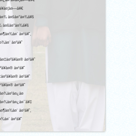
à¥à¤¦à¤—à¥€
•à¤¾ à¤šà¤°à¤¾à¥š
¤¾ à¤šà¤°à¤¾à¥š
¤¶à¤¾à¤¨ à¤¹à¥ˆ,
¤¾à¤¨ à¤¹à¥ˆ
¤‡à¤²à¥à¤® à¤¹à¥ˆ
²à¥à¤® à¤¹à¥ˆ
¤²à¥à¤® à¤¹à¥ˆ
à¥à¤® à¤¹à¥ˆ
šà¤¾à¤¹à¤¿à¤
šà¤¾à¤¹à¤¿à¤¯à¥‡
¤¶à¤¾à¤¨ à¤¹à¥ˆ,
¤¾à¤¨ à¤¹à¥ˆ