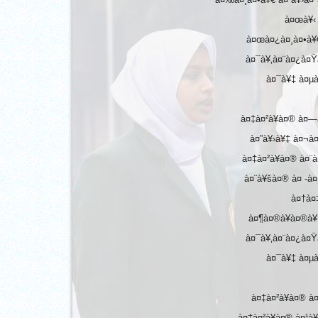
TIMES NIE MERIT AWARDS
à¤œà¥‹ 
EDUCATION FAIR 2026
à¤œà¤¿à¤¸à¤•à¥€
à¤¯à¥‚à¤¨à¤¿à¤Ÿ
INTERNATIONAL FILM FES
à¤¯à¥‡ à¤µà
INSPIRES STUDENTS
WORLD HEALTH DAY CELE
à¤‡à¤²à¥à¤® à¤
à¤”à¥›à¥‡ à¤¬à
FOSTERING CRITICAL THI
à¤‡à¤²à¥à¤® à¤¨
THROUGH INQUIRY-BASED 
à¤¨à¥šà¤® à¤ -
à¤†à¤‡
HEALTH AND ORGANIC LIV
à¤¶à¤®à¥à¤®à¥
UNITY
à¤¯à¥‚à¤¨à¤¿à¤Ÿ
à¤¯à¥‡ à¤µà
A MORNING OF BLESSINGS
BRILLIANCE
à¤‡à¤²à¥à¤® à
A TRIBUTE TO IMAM-E-ZAM
à¤‡à¤²à¥à¤® à¤¹à