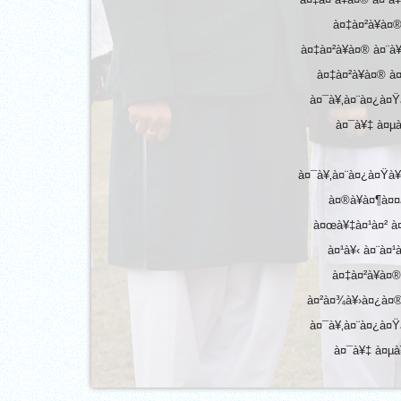
AT UNITY
à¤‡à¤²à¥à¤
à¤‡à¤²à¥à¤® à¤¨
MATHEMATICAL EXCELLE
à¤‡à¤²à¥à¤® à
à¤¯à¥‚à¤¨à¤¿à¤Ÿ
Our Alumni
à¤¯à¥‡ à¤µà
PURPLE DAY MOMENTS
à¤¯à¥‚à¤¨à¤¿à¤Ÿà¥
UNITY COLLEGE CELEBRA
à¤®à¥à¤¶à¤¤à
REPUBLIC DAY WITH FRIEND
à¤œà¥‡à¤¹à¤² à
FOOTBALL ENCOUNTER
à¤¹à¥‹ à¤¨à¤
à¤‡à¤²à¥à¤®
UPHOLDING THE CONSTIT
à¤²à¤¾à¥›à¤¿à¤®
REPUBLIC DAY
à¤¯à¥‚à¤¨à¤¿à¤Ÿ
à¤¯à¥‡ à¤µà
PRE-PRIMARY PATRIOTS C
REPUBLIC DAY