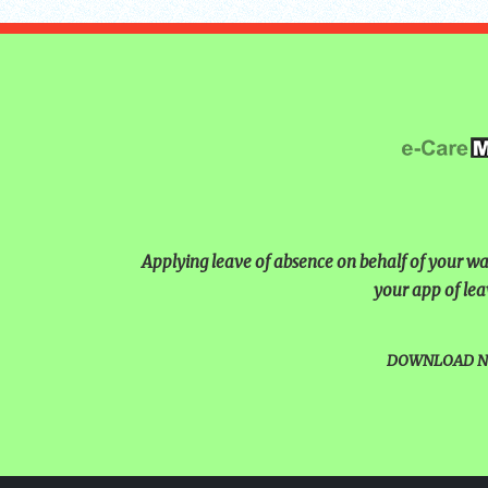
UNITY SHINES AT IIPA AN
CUM ELOCUTION CONTEST 
Applying leave of absence on behalf of your ward
your app of lea
DOWNLOAD 